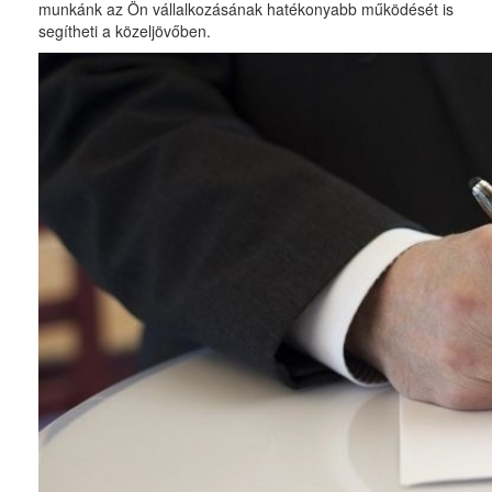
munkánk az Ön vállalkozásának hatékonyabb működését is
segítheti a közeljövőben.