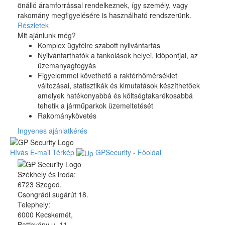
önálló áramforrással rendelkeznek, így személy, vagy
rakomány megfigyelésére is használható rendszerünk.
Részletek
Mit ajánlunk még?
Komplex ügyfélre szabott nyilvántartás
Nyilvántarthatók a tankolások helyei, időpontjai, az
üzemanyagfogyás
Figyelemmel követhető a raktérhőmérséklet
változásai, statisztikák és kimutatások készíthetőek
amelyek hatékonyabbá és költségtakarékosabbá
tehetik a járműparkok üzemeltetését
Rakománykövetés
Ingyenes ajánlatkérés
Hívás
E-mail
Térkép
GPSecurity - Főoldal
Székhely és iroda:
6723 Szeged,
Csongrádi sugárút 18.
Telephely:
6000 Kecskemét,
Batthyány u. 11.