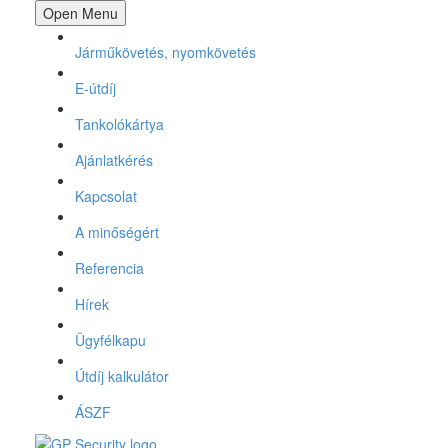
Open Menu
Járműkövetés, nyomkövetés
E-útdíj
Tankolókártya
Ajánlatkérés
Kapcsolat
A minőségért
Referencia
Hírek
Ügyfélkapu
Útdíj kalkulátor
ÁSZF