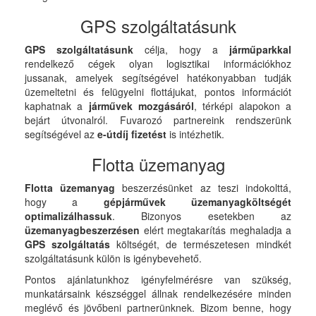
GPS szolgáltatásunk
GPS szolgáltatásunk
célja, hogy a
járműparkkal
rendelkező cégek olyan logisztikai információkhoz
jussanak, amelyek segítségével hatékonyabban tudják
üzemeltetni és felügyelni flottájukat, pontos információt
kaphatnak a
járművek
mozgásáról
, térképi alapokon a
bejárt útvonalról. Fuvarozó partnereink rendszerünk
segítségével az
e-útdíj fizetést
is intézhetik.
Flotta üzemanyag
Flotta üzemanyag
beszerzésünket az teszi indokolttá,
hogy a
gépjárművek
üzemanyagköltségét
optimalizálhassuk
. Bizonyos esetekben az
üzemanyagbeszerzésen
elért megtakarítás meghaladja a
GPS szolgáltatás
költségét, de természetesen mindkét
szolgáltatásunk külön is igénybevehető.
Pontos ajánlatunkhoz igényfelmérésre van szükség,
munkatársaink készséggel állnak rendelkezésére minden
meglévő és jövőbeni partnerünknek. Bizom benne, hogy