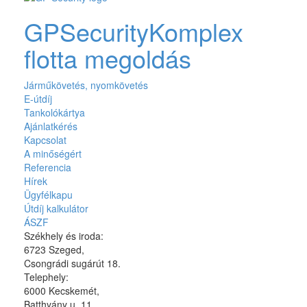
GPSecurity
Komplex
flotta megoldás
Járműkövetés, nyomkövetés
E-útdíj
Tankolókártya
Ajánlatkérés
Kapcsolat
A minőségért
Referencia
Hírek
Ügyfélkapu
Útdíj kalkulátor
ÁSZF
Székhely és iroda:
6723 Szeged,
Csongrádi sugárút 18.
Telephely:
6000 Kecskemét,
Batthyány u. 11.